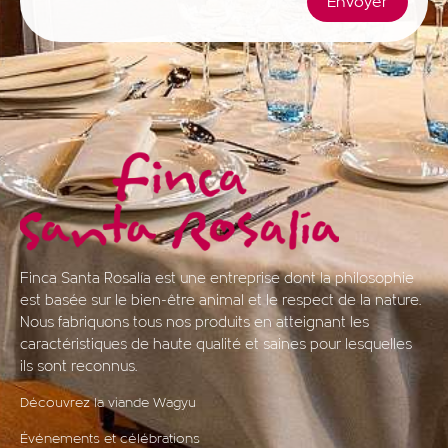
Envoyer
Finca Santa Rosalía est une entreprise dont la philosophie
est basée sur le bien-être animal et le respect de la nature.
Nous fabriquons tous nos produits en atteignant les
caractéristiques de haute qualité et saines pour lesquelles
ils sont reconnus.
Découvrez la viande Wagyu
Événements et célébrations