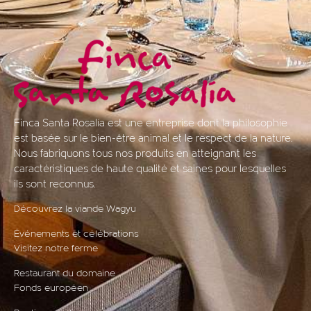
Finca Santa Rosalía est une entreprise dont la philosophie
est basée sur le bien-être animal et le respect de la nature.
Nous fabriquons tous nos produits en atteignant les
caractéristiques de haute qualité et saines pour lesquelles
ils sont reconnus.
Découvrez la viande Wagyu
Événements et célébrations
Visitez notre ferme
Restaurant du domaine
Fonds européen