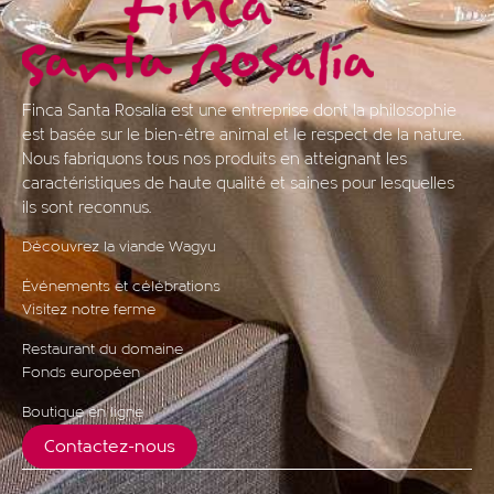
Finca Santa Rosalía est une entreprise dont la philosophie
est basée sur le bien-être animal et le respect de la nature.
Nous fabriquons tous nos produits en atteignant les
caractéristiques de haute qualité et saines pour lesquelles
ils sont reconnus.
Découvrez la viande Wagyu
Événements et célébrations
Visitez notre ferme
Restaurant du domaine
Fonds européen
Boutique en ligne
Contactez-nous