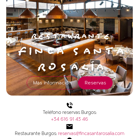
RESTAURANTE
FINCA SANTA
ROSALÍA
Más información
Reservas
Teléfono reservas Burgos:
+34 616 91 43 46
Restaurante Burgos:
reservas@fincasantarosalia.com