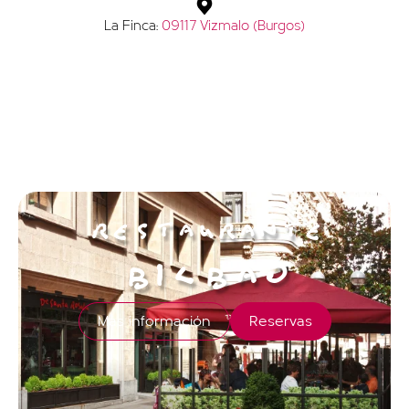
La Finca:
09117 Vizmalo (Burgos)
RESTAURANTE
BILBAO
Más información
Reservas