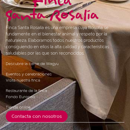
Finca Santa Rosalía es una empresa cuya filosofía se
fundamente en el bienestar animal y respeto por la
naturaleza. Elaboramos todos nuestros productos
consiguiendo en ellos la alta calidad y características
saludables por las que son reconocidos.
Descubre la carne de Wagyu
Eventos y cerebraciones
Visita nuestra finca
Restaurante de la finca
Fondo Europeo
Tienda online
Contacta con nosotros