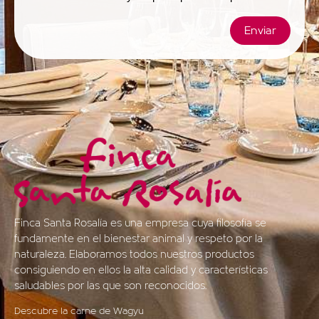
Enviar
Finca Santa Rosalía es una empresa cuya filosofía se
fundamente en el bienestar animal y respeto por la
naturaleza. Elaboramos todos nuestros productos
consiguiendo en ellos la alta calidad y características
saludables por las que son reconocidos.
Descubre la carne de Wagyu