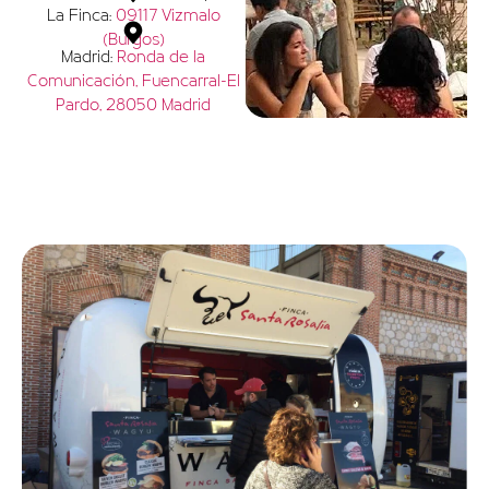
La Finca:
09117 Vizmalo
(Burgos)
Madrid:
Ronda de la
Comunicación, Fuencarral-El
Pardo, 28050 Madrid