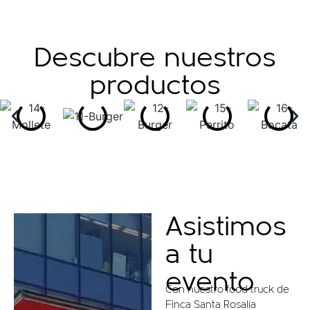
Descubre nuestros
productos
Asistimos
a tu
evento
Con nuestro food truck de
Finca Santa Rosalía