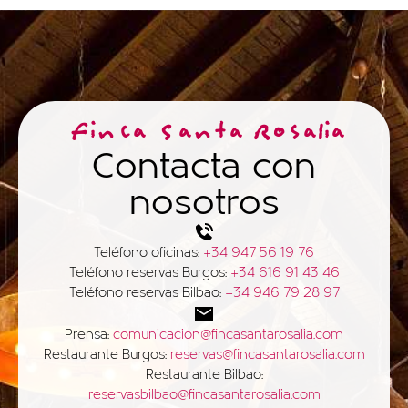
Finca Santa Rosalia
Contacta con
nosotros
Teléfono oficinas:
+34 947 56 19 76
Teléfono reservas Burgos:
+34 616 91 43 46
Teléfono reservas Bilbao:
+34 946 79 28 97
Prensa:
comunicacion@fincasantarosalia.com
Restaurante Burgos:
reservas@fincasantarosalia.com
Restaurante Bilbao:
reservasbilbao@fincasantarosalia.com