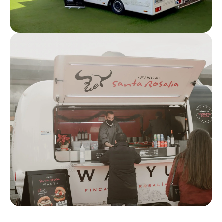
Caravana
Medidas (m): 4,52 largo x 2,85 alto x 2,40 ancho
Total ocupación vía pública: 15 m²
Medidas (m): 6 largo x 2 ancho
Depósito de agua limpia