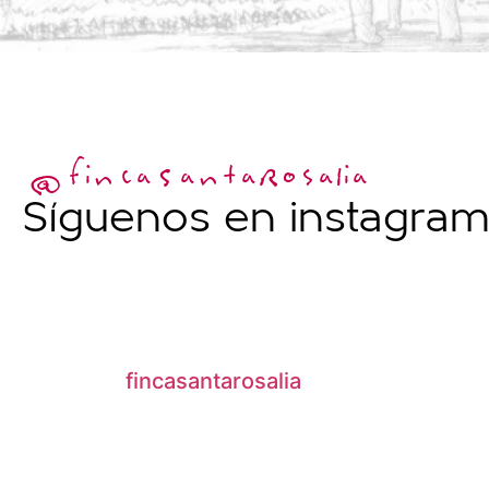
@fincaSantaRosalia
Síguenos en instagra
fincasantarosalia