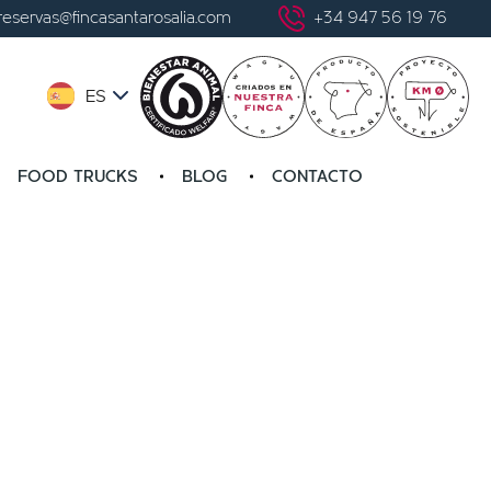
reservas@fincasantarosalia.com
+34 947 56 19 76
ES
FOOD TRUCKS
BLOG
CONTACTO