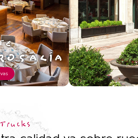
TE
ROSALÍA
vas
Trucks