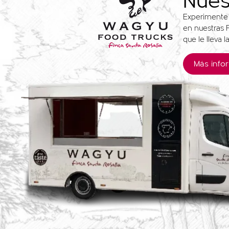
Nues
Experimente 
en nuestras F
que le lleva 
Más info