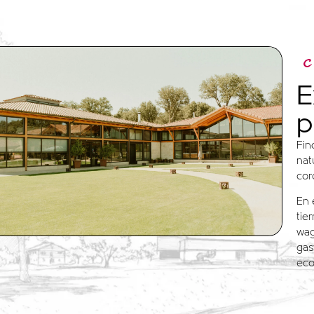
C
E
p
Fin
nat
cor
En 
tie
wag
gas
eco