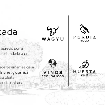
cada
 aprecio por la
en extenderle una
daderos amantes de la
a prestigiosa raza
ra oferta
uestros vinos