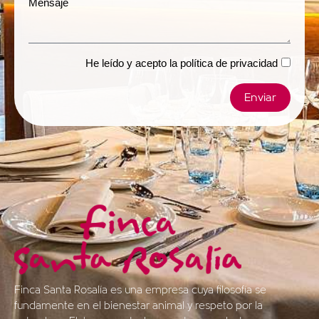
Mensaje
He leído y acepto la
política de privacidad
Enviar
Finca Santa Rosalía es una empresa cuya filosofía se
fundamente en el bienestar animal y respeto por la