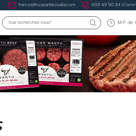
france@fincasantarosalia.com
608 49 90 84 (Comma
M-F de 0
S