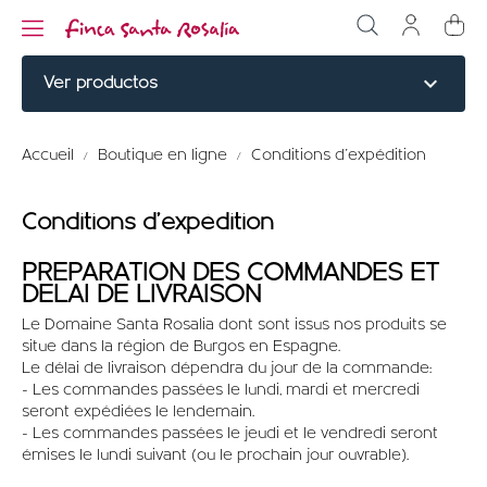
expand_more
Ver productos
NOBLE CUTS
Accueil
Boutique en ligne
Conditions d'expédition
BURGERS
Conditions d'expédition
CUISINÉ
PREPARATION DES COMMANDES ET
ÉLABORÉ
DELAI DE LIVRAISON
Le Domaine Santa Rosalia dont sont issus nos produits se
MENU TITLE
situe dans la région de Burgos en Espagne.
Le délai de livraison dépendra du jour de la commande:
PERDRIX ROUGE
- Les commandes passées le lundi, mardi et mercredi
seront expédiées le lendemain.
- Les commandes passées le jeudi et le vendredi seront
MENU TITLE
émises le lundi suivant (ou le prochain jour ouvrable).