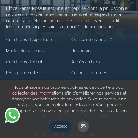
Finca Santa Rosalía est une entreprise dont la philosophie
repose sur le bien-être des animaux et le respect de la
nature. Nous élaborons tous nos produits avec la qualité et
les caractéristiques saines qui ont fait leur réputation.
Conditions d'expédition
Qui sommes-nous ?
Modes de paiement
Restaurant
Conditions d'achat
Accès au blog
Politique de retour
Où nous sommes
Nous utilisons nos propres cookies et ceux de tiers pour
Nous contacter
collecter des informations afin d'améliorer nos services et
d'analyser vos habitudes de navigation. Si vous continuez à
naviguer, vous acceptez leur installation. Vous pouvez
configurer votre navigateur pour empêcher leur installation.
Avis légal
Politique de confidentialité
Politique de cookies
Accept
Conception de sites web par Difadi.com