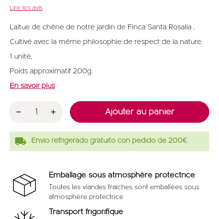
Lire les avis
Laitue de chêne de notre jardin de Finca Santa Rosalía .
Cultivé avec la même philosophie de respect de la nature.
1 unité.
Poids approximatif 200g.
En savoir plus
Ajouter au panier
local_shipping
Envío refrigerado gratuito con pedido de 200€
Emballage sous atmosphère protectrice
Toutes les viandes fraîches sont emballées sous
atmosphère protectrice
Transport frigorifique