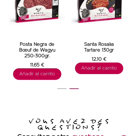
Posta Negra de
Santa Rosalia
Bœuf de Wagyu
Tartare 130gr
250-300gr.
12,10 €
11,65 €
Añadir al carrito
Añadir al carrito
1
2
VOUS AVEZ DES
QUESTIONS?