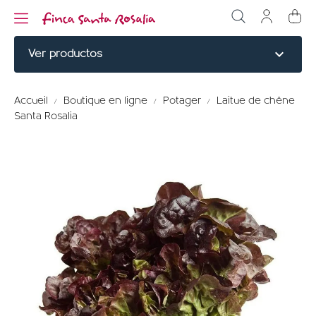
expand_more
Ver productos
NOBLE CUTS
Accueil
Boutique en ligne
Potager
Laitue de chêne
Santa Rosalia
BURGERS
CUISINÉ
ÉLABORÉ
MENU TITLE
PERDRIX ROUGE
MENU TITLE