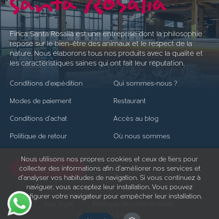
Finca Santa Rosalía est une entreprise dont la philosophie
repose sur le bien-être des animaux et le respect de la
nature. Nous élaborons tous nos produits avec la qualité et
les caractéristiques saines qui ont fait leur réputation.
Conditions d'expédition
Qui sommes-nous ?
Modes de paiement
Restaurant
Conditions d'achat
Accès au blog
Politique de retour
Où nous sommes
Nous utilisons nos propres cookies et ceux de tiers pour
Nous contacter
collecter des informations afin d'améliorer nos services et
d'analyser vos habitudes de navigation. Si vous continuez à
naviguer, vous acceptez leur installation. Vous pouvez
configurer votre navigateur pour empêcher leur installation.
Avis légal
Politique de confidentialité
Politique de cookies