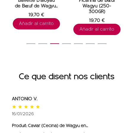
Bavette D'aloyau
Picanha de Bɶuf
de Bɶuf de Wagyu...
Wagyu (250-
300GR)
19,70 €
19,70 €
Añadir al carrito
Añadir al carrito
1
2
3
4
5
6
7
Ce que disent nos clients
ANTONIO V.





16/01/2026
Produit:
Caviar (Cecina) de Wagyu en...