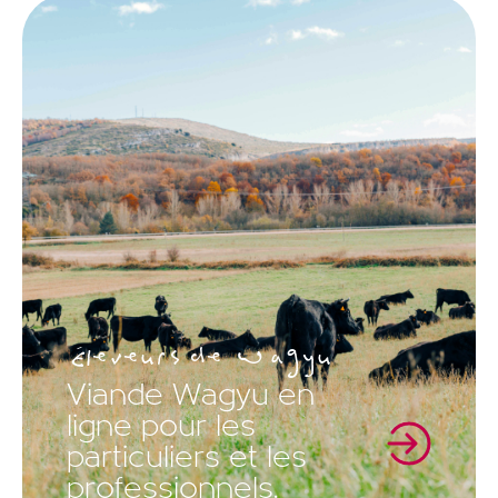
Éleveurs de Wagyu
Viande Wagyu en
ligne pour les
particuliers et les
professionnels.