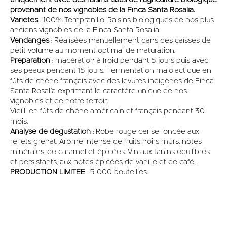
uniquement avec des raisins issus de l'agriculture biologique
provenant de nos vignobles de la Finca Santa Rosalía.
Variétés
: 100% Tempranillo. Raisins biologiques de nos plus
anciens vignobles de la Finca Santa Rosalía.
Vendanges
: Réalisées manuellement dans des caisses de
petit volume au moment optimal de maturation.
Préparation
: macération à froid pendant 5 jours puis avec
ses peaux pendant 15 jours. Fermentation malolactique en
fûts de chêne français avec des levures indigènes de Finca
Santa Rosalía exprimant le caractère unique de nos
vignobles et de notre terroir.
Vieilli en fûts de chêne américain et français pendant 30
mois.
Analyse de dégustation
: Robe rouge cerise foncée aux
reflets grenat. Arôme intense de fruits noirs mûrs, notes
minérales, de caramel et épicées. Vin aux tanins équilibrés
et persistants, aux notes épicées de vanille et de café.
PRODUCTION LIMITÉE
: 5 000 bouteilles.