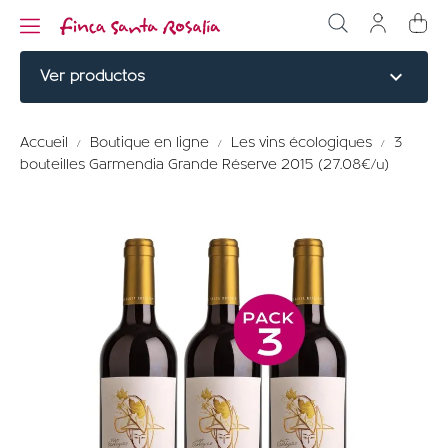
expand_more
Ver productos
NOBLE CUTS
Accueil
Boutique en ligne
Les vins écologiques
3
bouteilles Garmendia Grande Réserve 2015 (27.08€/u)
BURGERS
CUISINÉ
ÉLABORÉ
MENU TITLE
PERDRIX ROUGE
MENU TITLE