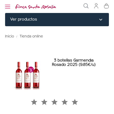
expand_more
Ver productos
CORTES NOBLES
Inicio
Tienda online
BURGERS
COCINADOS
3 botellas Garmendia
Rosado 2025 (9.85€/u)
ELABORADOS
VINO ECOLÓGICO
PERDIZ ROJA
HUERTA KM0