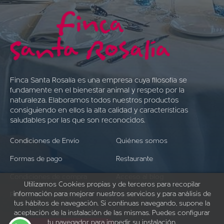
Finca Santa Rosalía es una empresa cuya filosofía se
fundamente en el bienestar animal y respeto por la
naturaleza. Elaboramos todos nuestros productos
consiguiendo en ellos la alta calidad y características
saludables por las que son reconocidos.
Condiciones de Envío
Quiénes somos
Formas de pago
Restaurante
Condiciones de compra
Acceso al blog
Utilizamos Cookies propias y de terceros para recopilar
información para mejorar nuestros servicios y para análisis de
Política de devoluciones
Dónde estamos
tus hábitos de navegación. Si continuas navegando, supone la
aceptación de la instalación de las mismas. Puedes configurar
tu navegador para impedir su instalación.