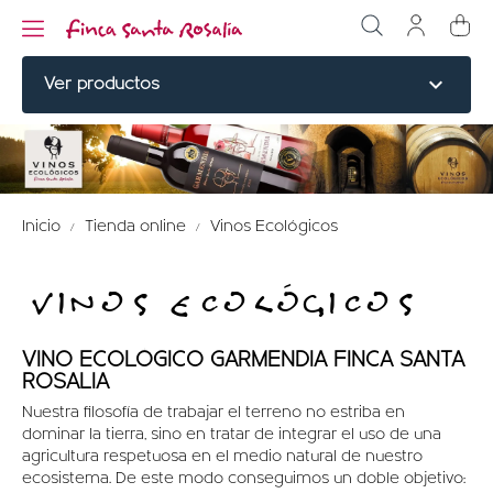
expand_more
Ver productos
CORTES NOBLES
BURGERS
Inicio
Tienda online
Vinos Ecológicos
COCINADOS
VINOS ECOLÓGICOS
ELABORADOS
VINO ECOLÓGICO
VINO ECOLÓGICO GARMENDIA FINCA SANTA
ROSALIA
PERDIZ ROJA
Nuestra filosofía de trabajar el terreno no estriba en
dominar la tierra, sino en tratar de integrar el uso de una
HUERTA KM0
agricultura respetuosa en el medio natural de nuestro
ecosistema. De este modo conseguimos un doble objetivo: