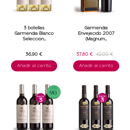
3 botellas
Garmendia
Garmendia Blanco
Envejecido 2007
Selección...
(Magnum...
36,90 €
37,80 €
42,00 €
Añadir al carrito
Añadir al carrito