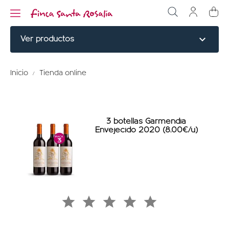
expand_more
Ver productos
CORTES NOBLES
Inicio
Tienda online
BURGERS
COCINADOS
3 botellas Garmendia
Envejecido 2020 (8.00€/u)
ELABORADOS
VINO ECOLÓGICO
PERDIZ ROJA
HUERTA KM0